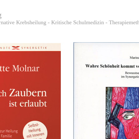
g
rnative Krebsheilung - Kritische Schulmedizin - Therapiemet