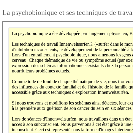
La psychobionique et ses techniques de trav
La psychobionique a été développée par l'ingénieur physicien, Be
Les techniques de travail Innenweltsurfen® («surfer dans le mond
d'inhibition inconscients, le développement de la personnalité à t
Lors d'un entraînement psychobionique, nous amenons les gens à 
cerveau. Chaque thématique de vie ou symptôme actuel (par exe
expression des schémas informationnels existants chez la personne
nourrit leurs problèmes actuels.
Comme toile de fond de chaque thématique de vie, nous trouvons t
des influences du contexte familial et de l'histoire de la famille
accessible grâce aux techniques d'exploration Innenweltsurfen.
Si nous trouvons et modifions les schémas ainsi détectés, leur e
à la première auto-guérison de son cancer du sein en six séances
Lors de séances d'Innenweltsurfen, nous travaillons dans un état 
accès à son subconscient. Nous parvenons à cet état grâce à une 
inconscient. Ceci est représenté sous la forme d'images intérieur