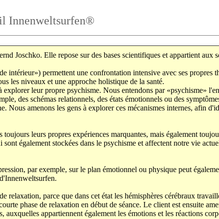
ail Innenweltsurfen®
rnd Joschko. Elle repose sur des bases scientifiques et appartient aux 
e intérieur») permettent une confrontation intensive avec ses propres th
ous les niveaux et une approche holistique de la santé.
explorer leur propre psychisme. Nous entendons par «psychisme» l'ense
mple, des schémas relationnels, des états émotionnels ou des symptôm
. Nous amenons les gens à explorer ces mécanismes internes, afin d'iden
oujours leurs propres expériences marquantes, mais également toujours 
 qui sont également stockées dans le psychisme et affectent notre vie act
xpression, par exemple, sur le plan émotionnel ou physique peut égaleme
 d'Innenweltsurfen.
de relaxation, parce que dans cet état les hémisphères cérébraux travail
courte phase de relaxation en début de séance. Le client est ensuite ame
es, auxquelles appartiennent également les émotions et les réactions cor