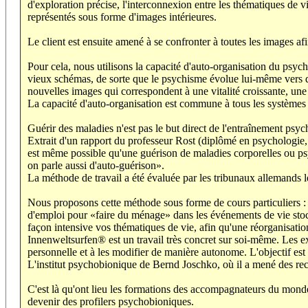
d'exploration précise, l'interconnexion entre les thématiques de vi
représentés sous forme d'images intérieures.
Le client est ensuite amené à se confronter à toutes les images a
Pour cela, nous utilisons la capacité d'auto-organisation du psyc
vieux schémas, de sorte que le psychisme évolue lui-même vers des
nouvelles images qui correspondent à une vitalité croissante, une 
La capacité d'auto-organisation est commune à tous les systèmes
Guérir des maladies n'est pas le but direct de l'entraînement psyc
Extrait d'un rapport du professeur Rost (diplômé en psychologie, U
est même possible qu'une guérison de maladies corporelles ou psyc
on parle aussi d'auto-guérison».
La méthode de travail a été évaluée par les tribunaux allemands
Nous proposons cette méthode sous forme de cours particuliers : 
d'emploi pour «faire du ménage» dans les événements de vie stoc
façon intensive vos thématiques de vie, afin qu'une réorganisatio
Innenweltsurfen® est un travail très concret sur soi-même. Les e
personnelle et à les modifier de manière autonome. L'objectif est 
L'institut psychobionique de Bernd Joschko, où il a mené des re
C'est là qu'ont lieu les formations des accompagnateurs du mond
devenir des profilers psychobioniques.