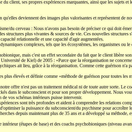
e du client, ses propres expériences marquantes, ainsi que les sujets et 
fin qu'elles deviennent des images plus valorisantes et représentent de 
hisme/du cerveau : Nous n'avons pas besoin de préciser ce qui doit émerg
 structures plus vivantes & sources de vie. Ces nouvelles structures s'
capacité relationnelle et une capacité d'agir augmentées.
 dynamiques complexes, tels que les écosystèmes, les organismes ou le c
hobionique, mais c'est un effet secondaire du fait que le client libère s
niversité de Kiel) de 2005 : «Parce que la réorganisation ne concerne pa
hiques ait lieu, grâce à la réorganisation. Comme cette guérison n'a pas
 les plus élevés et définie comme «méthode de guérison pour toutes les
notre offre n'est pas un traitement médical ni de toute autre sorte. Le 
kés dans le subconscient et pour son propre développement. Nous vous 
n de vos schémas intérieurs puisse intervenir.
xpériences sont très profondes et aident à comprendre les relations comp
d'optimiser la puissance du subconscient/du psychisme pour accroître les 
cherches depuis maintenant plus de 35 ans et a développé sa méthode, 
e intérieur (étapes de base) et des coachs psychobioniques (niveau avan