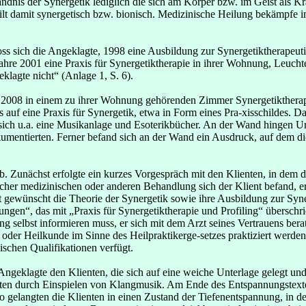
ndnis der Synergetik lediglich die sich am Körper bzw. im Geist als 
eilt damit synergetisch bzw. bionisch. Medizinische Heilung bekämpfe
ss sich die Angeklagte, 1998 eine Ausbildung zur Synergetiktherapeuti
hre 2001 eine Praxis für Synergetiktherapie in ihrer Wohnung, Leucht
klagte nicht“ (Anlage 1, S. 6).
li 2008 in einem zu ihrer Wohnung gehörenden Zimmer Synergetiktherap
auf eine Praxis für Synergetik, etwa in Form eines Pra-xisschildes. D
sich u.a. eine Musikanlage und Esoterikbücher. An der Wand hingen Ur
entierten. Ferner befand sich an der Wand ein Ausdruck, auf dem die 
b. Zunächst erfolgte ein kurzes Vorgespräch mit den Klienten, in dem d
lcher medizinischen oder anderen Behandlung sich der Klient befand, 
t gewünscht die Theorie der Synergetik sowie ihre Ausbildung zur Syner
zungen“, das mit „Praxis für Synergetiktherapie und Profiling“ überschr
ng selbst informieren muss, er sich mit dem Arzt seines Vertrauens be
der Heilkunde im Sinne des Heilpraktikerge-setzes praktiziert werden 
ischen Qualifikationen verfügt.
 Angeklagte den Klienten, die sich auf eine weiche Unterlage gelegt un
nten durch Einspielen von Klangmusik. Am Ende des Entspannungstextes
e. So gelangten die Klienten in einen Zustand der Tiefenentspannung, i