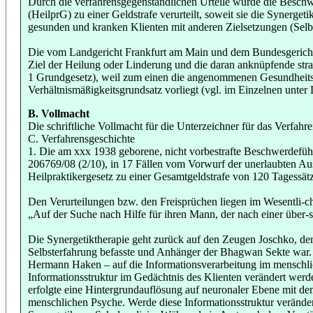
Durch die verfahrensgegenständlichen Urteile wurde die Beschwe
(HeilprG) zu einer Geldstrafe verurteilt, soweit sie die Synerge
gesunden und kranken Klienten mit anderen Zielsetzungen (Selb
Die vom Landgericht Frankfurt am Main und dem Bundesgerichts
Ziel der Heilung oder Linderung und die daran anknüpfende stra
1 Grundgesetz), weil zum einen die angenommenen Gesundheitsge
Verhältnismäßigkeitsgrundsatz vorliegt (vgl. im Einzelnen unter 
B. Vollmacht
Die schriftliche Vollmacht für die Unterzeichner für das Verfahr
C. Verfahrensgeschichte
1. Die am xxx 1938 geborene, nicht vorbestrafte Beschwerdefüh
206769/08 (2/10), in 17 Fällen vom Vorwurf der unerlaubten Ausü
Heilpraktikergesetz zu einer Gesamtgeldstrafe von 120 Tagessätzen
Den Verurteilungen bzw. den Freisprüchen liegen im Wesentli-c
„Auf der Suche nach Hilfe für ihren Mann, der nach einer über-
Die Synergetiktherapie geht zurück auf den Zeugen Joschko, der 
Selbsterfahrung befasste und Anhänger der Bhagwan Sekte war. N
Hermann Haken – auf die Informationsverarbeitung im menschlich
Informationsstruktur im Gedächtnis des Klienten verändert werde
erfolgte eine Hintergrundauflösung auf neuronaler Ebene mit dem
menschlichen Psyche. Werde diese Informationsstruktur veränder