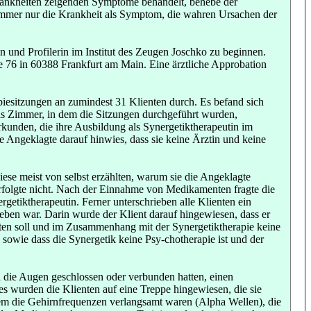
Krankheiten zeigenden Symptome behandelt, behebe der
 immer nur die Krankheit als Symptom, die wahren Ursachen der
n und Profilerin im Institut des Zeugen Joschko zu beginnen.
e 76 in 60388 Frankfurt am Main. Eine ärztliche Approbation
iesitzungen an zumindest 31 Klienten durch. Es befand sich
as Zimmer, in dem die Sitzungen durchgeführt wurden,
kunden, die ihre Ausbildung als Synergetiktherapeutin im
Angeklagte darauf hinwies, dass sie keine Ärztin und keine
iese meist von selbst erzählten, warum sie die Angeklagte
erfolgte nicht. Nach der Einnahme von Medikamenten fragte die
getiktherapeutin. Ferner unterschrieben alle Klienten ein
ieben war. Darin wurde der Klient darauf hingewiesen, dass er
raten soll und im Zusammenhang mit der Synergetiktherapie keine
sowie dass die Synergetik keine Psy-chotherapie ist und der
d die Augen geschlossen oder verbunden hatten, einen
 wurden die Klienten auf eine Treppe hingewiesen, die sie
n dem die Gehirnfrequenzen verlangsamt waren (Alpha Wellen), die