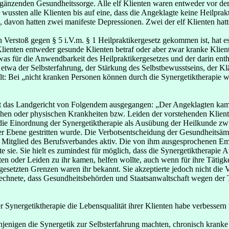
änzenden Gesundheitssorge. Alle elf Klienten waren entweder vor der Sy
ssten alle Klienten bis auf eine, dass die Angeklagte keine Heilprakti
davon hatten zwei manifeste Depressionen. Zwei der elf Klienten hatte
n Verstoß gegen § 5 i.V.m. § 1 Heilpraktikergesetz gekommen ist, hat 
Klienten entweder gesunde Klienten betraf oder aber zwar kranke Klient
 für die Anwendbarkeit des Heilpraktikergesetzes und der darin entha
wa der Selbsterfahrung, der Stärkung des Selbstbewusstseins, der Kl
ellt: Bei „nicht kranken Personen können durch die Synergetiktherapie
, ist das Landgericht von Folgendem ausgegangen: „Der Angeklagten ka
chen oder physischen Krankheiten bzw. Leiden der vorstehenden Kliente
m die Einordnung der Synergetiktherapie als Ausübung der Heilkunde 
her Ebene gestritten wurde. Die Verbotsentscheidung der Gesundheits
ls Mitglied des Berufsverbandes aktiv. Die von ihm ausgesprochenen 
e sie. Sie hielt es zumindest für möglich, dass die Synergetiktherapi
ten oder Leiden zu ihr kamen, helfen wollte, auch wenn für ihre Tätigke
setzten Grenzen waren ihr bekannt. Sie akzeptierte jedoch nicht die Ve
chnete, dass Gesundheitsbehörden und Staatsanwaltschaft wegen der Tä
 der Synergetiktherapie die Lebensqualität ihrer Klienten habe verbess
jenigen die Synergetik zur Selbsterfahrung machten, chronisch kranke 