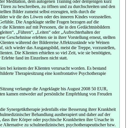
 der Meditation, dem autogenen Training oder demjenigen kurz
n Türen zu beschreiben, zu öffnen und zu durchschreiten und den
llten Bilder zumeist selbst erzeugten, teils durch die
lder wir die des Löwen oder des inneren Kindes vorzustellen.
efühle. Die Angeklagte stellte Fragen bezogen auf die
 die Klienten auf mit Personen, die in den Gedächtnisbildern
leiten“, „Führen“, „Leiten“ oder „Aufrechterhalten der
e Geschehnisse erlebten sie in ihrer Vorstellung erneut, stellten
n Klienten während der Bilderreise Affektzustände wie Weinen
 sich wieder das Ausgangsbild, meist die Treppe, vorzustellen,
nten. Die Klienten erhielten so viel Zeit, wie sie benötigten,
lebte fand im Einzelnen nicht statt.
ien bei keinem der Klienten verursacht worden. Es bestand
ilderte Therapiesitzung eine konfrontative Psychotherapie
e Sitzung verlangte die Angeklagte bis August 2008 50 EUR,
nten kamen entweder auf persönliche Empfehlung von Freuden
ie Synergetiktherapie jedenfalls eine Besserung ihrer Krankheit
chulmedizinischer Behandlung austherapiert und daher auf der
 dass ihre Körper oder psychische Krankheiten ihre Ursache in
ine Alternative zu schulmedizinischer, psychotherapeutischer bzw.