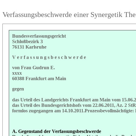
Verfassungsbeschwerde einer Synergetik Ther
Bundesverfassungsgericht
Schloßbezirk 3
76131 Karlsruhe
V e r f a s s u n g s b e s c h w e r d e
von Frau Gudrun E.
xxxx
60388 Frankfurt am Main
gegen
das Urteil des Landgerichts Frankfurt am Main vom 15.06.20
das Urteil des Bundesgerichtshofs vom 22.06.2011, Az. 2 StR
formlos zugegangen am 14.10.2011.Prozessbevollmächtigte:
A. Gegenstand der Verfassungsbeschwerde