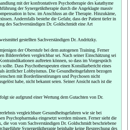
handlung mit der konfrontativen Psychotherapie des katathyme
hführung der Synergetiktherapie durch die Angeklagte massiv
ompensation in bzw. im Anschluss an die Therapie. Hinzukäme,
sen. Andernfalls bestehe die Gefahr, dass der Patient tiefer in
zung des Sachverständigen Dr. Goldschmidt eine Art
eismittel gestellten Sachverständigen Dr. Andritzky.
emjenigen der Oberstufe bei dem autogenen Training. Ferner
en Bildererleben vergleichbar sei. Nach seiner Einschätzung sei
Kontraindikationen auftreten können, so dass im Vorgespräch
 sollte. Dass Psychotherapeuten einen Konsiliarbericht eines
als ärztlicher Lobbyismus. Die Gesundheitsgefahren bezogen
 Menschen mit Borderlinestörungen und Psychosen nicht
gelöst habe, nicht bekannt seien. Seiner Ansicht nach ist die
olgt sie aufgrund einer Wertung dem Gutachten von Dr.
erlebnis vergleichbare Gesundheitsgefahren wie sie bei
hnen Psychopharmaka eingesetzt werden müssen. Ferner sieht die
k, die von vom Sachverständigen Dr. Goldschmidt beschriebene
rchgeführte Synergetiktherapie beinhalte keine Besprechung des