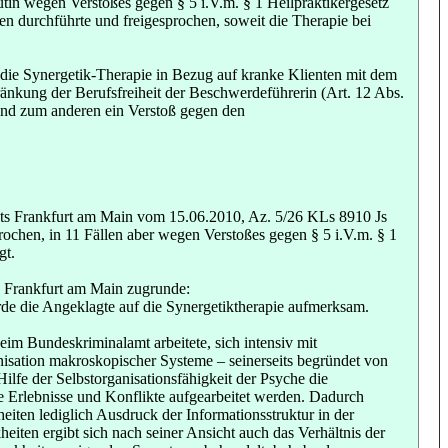
tin wegen Verstoßes gegen § 5 i.V.m. § 1 Heilpraktikergesetz
den durchführte und freigesprochen, soweit die Therapie bei
ie Synergetik-Therapie in Bezug auf kranke Klienten mit dem
änkung der Berufsfreiheit der Beschwerdeführerin (Art. 12 Abs.
und zum anderen ein Verstoß gegen den
hts Frankfurt am Main vom 15.06.2010, Az. 5/26 KLs 8910 Js
rochen, in 11 Fällen aber wegen Verstoßes gegen § 5 i.V.m. § 1
gt.
s Frankfurt am Main zugrunde:
rde die Angeklagte auf die Synergetiktherapie aufmerksam.
eim Bundeskriminalamt arbeitete, sich intensiv mit
nisation makroskopischer Systeme – seinerseits begründet von
fe der Selbstorganisationsfähigkeit der Psyche die
te Erlebnisse und Konflikte aufgearbeitet werden. Dadurch
eiten lediglich Ausdruck der Informationsstruktur in der
iten ergibt sich nach seiner Ansicht auch das Verhältnis der