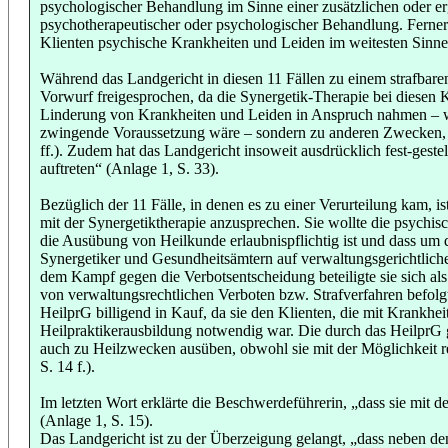
psychologischer Behandlung im Sinne einer zusätzlichen oder erg
psychotherapeutischer oder psychologischer Behandlung. Ferner wu
Klienten psychische Krankheiten und Leiden im weitesten Sinne, 
Während das Landgericht in diesen 11 Fällen zu einem strafbare
Vorwurf freigesprochen, da die Synergetik-Therapie bei diesen 
Linderung von Krankheiten und Leiden in Anspruch nahmen – was
zwingende Voraussetzung wäre – sondern zu anderen Zwecken, et
ff.). Zudem hat das Landgericht insoweit ausdrücklich fest-gest
auftreten“ (Anlage 1, S. 33).
Bezüglich der 11 Fälle, in denen es zu einer Verurteilung kam
mit der Synergetiktherapie anzusprechen. Sie wollte die psychis
die Ausübung von Heilkunde erlaubnispflichtig ist und dass u
Synergetiker und Gesundheitsämtern auf verwaltungsgerichtlic
dem Kampf gegen die Verbotsentscheidung beteiligte sie sich a
von verwaltungsrechtlichen Verboten bzw. Strafverfahren befolgt
HeilprG billigend in Kauf, da sie den Klienten, die mit Krankhei
Heilpraktikerausbildung notwendig war. Die durch das HeilprG ge
auch zu Heilzwecken ausüben, obwohl sie mit der Möglichkeit re
S. 14 f.).
Im letzten Wort erklärte die Beschwerdeführerin, „dass sie mit
(Anlage 1, S. 15).
Das Landgericht ist zu der Überzeigung gelangt, „dass neben den