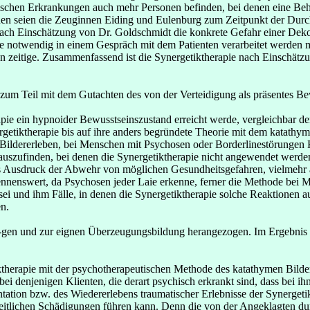
chischen Erkrankungen auch mehr Personen befinden, bei denen eine Be
nen seien die Zeuginnen Eiding und Eulenburg zum Zeitpunkt der Durc
nach Einschätzung von Dr. Goldschmidt die konkrete Gefahr einer Dek
se notwendig in einem Gespräch mit dem Patienten verarbeitet werden müs
gen zeitige. Zusammenfassend ist die Synergetiktherapie nach Einschät
um Teil mit dem Gutachten des von der Verteidigung als präsentes Bew
pie ein hypnoider Bewusstseinszustand erreicht werde, vergleichbar d
ergetiktherapie bis auf ihre anders begründete Theorie mit dem katathym
 Bildererleben, bei Menschen mit Psychosen oder Borderlinestörungen 
auszufinden, bei denen die Synergetiktherapie nicht angewendet werden
ls Ausdruck der Abwehr von möglichen Gesundheitsgefahren, vielmehr 
nennenswert, da Psychosen jeder Laie erkenne, ferner die Methode bei
ei und ihm Fälle, in denen die Synergetiktherapie solche Reaktionen aus
en.
gen und zur eignen Überzeugungsbildung herangezogen. Im Ergebnis f
therapie mit der psychotherapeutischen Methode des katathymen Bilder
ei denjenigen Klienten, die derart psychisch erkrankt sind, dass bei i
tion bzw. des Wiedererlebens traumatischer Erlebnisse der Synergeti
heitlichen Schädigungen führen kann. Denn die von der Angeklagten du