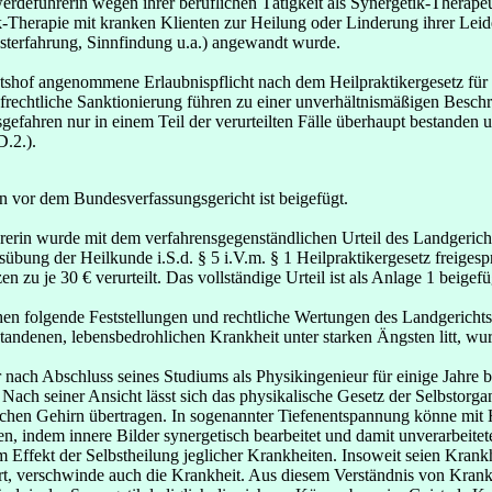
rdeführerin wegen ihrer beruflichen Tätigkeit als Synergetik-Therapeu
tik-Therapie mit kranken Klienten zur Heilung oder Linderung ihrer Lei
sterfahrung, Sinnfindung u.a.) angewandt wurde.
hof angenommene Erlaubnispflicht nach dem Heilpraktikergesetz für d
frechtliche Sanktionierung führen zu einer unverhältnismäßigen Beschr
fahren nur in einem Teil der verurteilten Fälle überhaupt bestanden 
D.2.).
en vor dem Bundesverfassungsgericht ist beigefügt.
rerin wurde mit dem verfahrensgegenständlichen Urteil des Landgeric
bung der Heilkunde i.S.d. § 5 i.V.m. § 1 Heilpraktikergesetz freigesp
 zu je 30 € verurteilt. Das vollständige Urteil ist als Anlage 1 beigefü
hen folgende Feststellungen und rechtliche Wertungen des Landgericht
standenen, lebensbedrohlichen Krankheit unter starken Ängsten litt, wu
nach Abschluss seines Studiums als Physikingenieur für einige Jahre b
ach seiner Ansicht lässt sich das physikalische Gesetz der Selbstorga
en Gehirn übertragen. In sogenannter Tiefenentspannung könne mit Hil
n, indem innere Bilder synergetisch bearbeitet und damit unverarbeite
 Effekt der Selbstheilung jeglicher Krankheiten. Insoweit seien Krankh
t, verschwinde auch die Krankheit. Aus diesem Verständnis von Krankhe