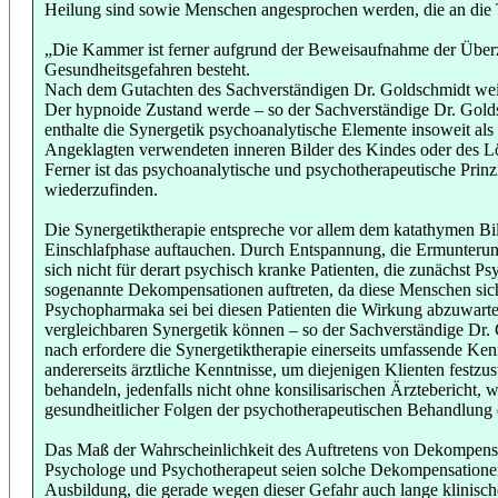
Heilung sind sowie Menschen angesprochen werden, die an die Th
„Die Kammer ist ferner aufgrund der Beweisaufnahme der Überzeu
Gesundheitsgefahren besteht.
Nach dem Gutachten des Sachverständigen Dr. Goldschmidt weist
Der hypnoide Zustand werde – so der Sachverständige Dr. Gold
enthalte die Synergetik psychoanalytische Elemente insoweit als 
Angeklagten verwendeten inneren Bilder des Kindes oder des Löw
Ferner ist das psychoanalytische und psychotherapeutische Prin
wiederzufinden.
Die Synergetiktherapie entspreche vor allem dem katathymen Bil
Einschlafphase auftauchen. Durch Entspannung, die Ermunterung
sich nicht für derart psychisch kranke Patienten, die zunächst
sogenannte Dekompensationen auftreten, da diese Menschen sich
Psychopharmaka sei bei diesen Patienten die Wirkung abzuwarte
vergleichbaren Synergetik können – so der Sachverständige Dr. 
nach erfordere die Synergetiktherapie einerseits umfassende Ken
andererseits ärztliche Kenntnisse, um diejenigen Klienten festz
behandeln, jedenfalls nicht ohne konsilisarischen Ärztebericht
gesundheitlicher Folgen der psychotherapeutischen Behandlung d
Das Maß der Wahrscheinlichkeit des Auftretens von Dekompensat
Psychologe und Psychotherapeut seien solche Dekompensationen 
Ausbildung, die gerade wegen dieser Gefahr auch lange klinisc