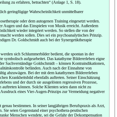
lung zu erfahren, betrachten“ (Anlage 1, S. 18).
ich geringfügige Wahrscheinlichkeit unmittelbarer
osetherapie oder dem autogenen Training eingesetzt werden.
er Augen und das Einspielen von Musik erreicht. Außerdem
lichkeit wieder integriert werden. So stellen die von der
acht werden sollen. Dies sei ein psychoanalytisches Prinzip.
ndigen Dr. Goldschmidt auch bei der Synergetiktherapie
werden sich Schlummerbilder bedient, die spontan in der
e symbolisch aufgearbeitet. Das katathyme Bildererleben eigne
o der Sachverständige Goldschmidt – können Kontraindikationen,
ealitätskontrolle befänden. Auch nach der Einnahme von
ältig abzuwägen. Bei der mit dem katathymen Bildererleben
hen Krankheitsbild ebenfalls auftreten. Seiner Einschätzung
lebens und der durch sie ausgelösten regressiven Prozesse,
n auftreten können. Solche Klienten seien dann nicht zu
ei Ausdruck eines Vier-Augen-Prinzips zur Vermeidung negativer
enau bestimmen. In seiner langjährigen Berufspraxis als Arzt,
. Sie seien Gegenstand einer psychothera-peutischen
h kranke Menschen wendete, sei die Gefahr der Dekompensation