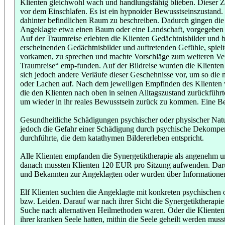
Klienten gleichwohl wach und handlungsfähig blieben. Dieser Z
vor dem Einschlafen. Es ist ein hypnoider Bewusstseinszustand. 
dahinter befindlichen Raum zu beschreiben. Dadurch gingen die Kli
Angeklagte etwa einen Baum oder eine Landschaft, vorgegeben be
Auf der Traumreise erlebten die Klienten Gedächtnisbilder und
erscheinenden Gedächtnisbilder und auftretenden Gefühle, spielt
vorkamen, zu sprechen und machte Vorschläge zum weiteren Verl
Traumreise“ emp-funden. Auf der Bildreise wurden die Klienten zu
sich jedoch andere Verläufe dieser Geschehnisse vor, um so die
oder Lachen auf. Nach dem jeweiligen Empfinden des Klienten wu
die den Klienten nach oben in seinen Alltagszustand zurückführte
um wieder in ihr reales Bewusstsein zurück zu kommen. Eine Be
Gesundheitliche Schädigungen psychischer oder physischer Natu
jedoch die Gefahr einer Schädigung durch psychische Dekompensa
durchführte, die dem katathymen Bildererleben entspricht.
Alle Klienten empfanden die Synergetiktherapie als angenehm u
danach mussten Klienten 120 EUR pro Sitzung aufwenden. Darü
und Bekannten zur Angeklagten oder wurden über Informationen z
Elf Klienten suchten die Angeklagte mit konkreten psychischen o
bzw. Leiden. Darauf war nach ihrer Sicht die Synergetiktherapie
Suche nach alternativen Heilmethoden waren. Oder die Klienten
ihrer kranken Seele hatten, mithin die Seele geheilt werden muss