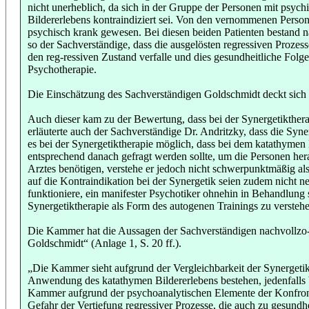
nicht unerheblich, da sich in der Gruppe der Personen mit psy
Bildererlebens kontraindiziert sei. Von den vernommenen Perso
psychisch krank gewesen. Bei diesen beiden Patienten bestand 
so der Sachverständige, dass die ausgelösten regressiven Prozes
den reg-ressiven Zustand verfalle und dies gesundheitliche Fol
Psychotherapie.
Die Einschätzung des Sachverständigen Goldschmidt deckt sich z
Auch dieser kam zu der Bewertung, dass bei der Synergetikthera
erläuterte auch der Sachverständige Dr. Andritzky, dass die Syn
es bei der Synergetiktherapie möglich, dass bei dem katathymen
entsprechend danach gefragt werden sollte, um die Personen her
Arztes benötigen, verstehe er jedoch nicht schwerpunktmäßig a
auf die Kontraindikation bei der Synergetik seien zudem nicht 
funktioniere, ein manifester Psychotiker ohnehin in Behandlung s
Synergetiktherapie als Form des autogenen Trainings zu versteh
Die Kammer hat die Aussagen der Sachverständigen nachvollzo-
Goldschmidt“ (Anlage 1, S. 20 ff.).
„Die Kammer sieht aufgrund der Vergleichbarkeit der Synergetik
Anwendung des katathymen Bildererlebens bestehen, jedenfalls b
Kammer aufgrund der psychoanalytischen Elemente der Konfronta
Gefahr der Vertiefung regressiver Prozesse, die auch zu gesund