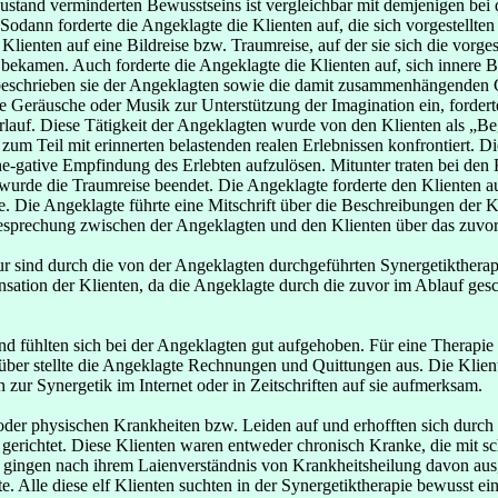
ustand verminderten Bewusstseins ist vergleichbar mit demjenigen bei
Sodann forderte die Angeklagte die Klienten auf, die sich vorgestellte
enten auf eine Bildreise bzw. Traumreise, auf der sie sich die vorgeste
kamen. Auch forderte die Angeklagte die Klienten auf, sich innere Bi
 beschrieben sie der Angeklagten sowie die damit zusammenhängenden G
e Geräusche oder Musik zur Unterstützung der Imagination ein, forderte
auf. Diese Tätigkeit der Angeklagten wurde von den Klienten als „Beg
m Teil mit erinnerten belastenden realen Erlebnissen konfrontiert. Dies
 ne-gative Empfindung des Erlebten aufzulösen. Mitunter traten bei de
rde die Traumreise beendet. Die Angeklagte forderte den Klienten auf,
. Die Angeklagte führte eine Mitschrift über die Beschreibungen der Klie
sprechung zwischen der Angeklagten und den Klienten über das zuvor Er
r sind durch die von der Angeklagten durchgeführten Synergetiktherap
tion der Klienten, da die Angeklagte durch die zuvor im Ablauf gesch
nd fühlten sich bei der Angeklagten gut aufgehoben. Für eine Therapi
ber stellte die Angeklagte Rechnungen und Quittungen aus. Die Klie
ur Synergetik im Internet oder in Zeitschriften auf sie aufmerksam.
der physischen Krankheiten bzw. Leiden auf und erhofften sich durch d
 gerichtet. Diese Klienten waren entweder chronisch Kranke, die mit s
 gingen nach ihrem Laienverständnis von Krankheitsheilung davon aus,
te. Alle diese elf Klienten suchten in der Synergetiktherapie bewusst e