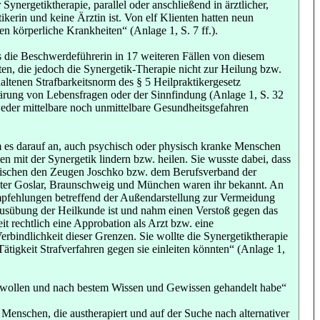
nergetiktherapie, parallel oder anschließend in ärztlicher,
kerin und keine Ärztin ist. Von elf Klienten hatten neun
n körperliche Krankheiten“ (Anlage 1, S. 7 ff.).
es die Beschwerdeführerin in 17 weiteren Fällen von diesem
en, die jedoch die Synergetik-Therapie nicht zur Heilung bzw.
ltenen Strafbarkeitsnorm des § 5 Heilpraktikergesetz
ärung von Lebensfragen oder der Sinnfindung (Anlage 1, S. 32
 weder mittelbare noch unmittelbare Gesundheitsgefahren
m es darauf an, auch psychisch oder physisch kranke Menschen
n mit der Synergetik lindern bzw. heilen. Sie wusste dabei, dass
zwischen den Zeugen Joschko bzw. dem Berufsverband der
ämter Goslar, Braunschweig und München waren ihr bekannt. An
Empfehlungen betreffend der Außendarstellung zur Vermeidung
e Ausübung der Heilkunde ist und nahm einen Verstoß gegen das
it rechtlich eine Approbation als Arzt bzw. eine
rbindlichkeit dieser Grenzen. Sie wollte die Synergetiktherapie
tigkeit Strafverfahren gegen sie einleiten könnten“ (Anlage 1,
ern wollen und nach bestem Wissen und Gewissen gehandelt habe“
Menschen, die austherapiert und auf der Suche nach alternativer