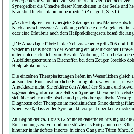
Synergetik zur Schulmedizin. Während ein Arzt nach dem Verstä
Synergetiker die Ursache dieser Krankheiten in der Seele und h
Krankheit blieben damit unbearbeitet“ (Anlage 1, S. 3 f.).
„Nach erfolgreichen Synergetik Sitzungen ihres Mannes entschlo
Nach abgeschlossener Ausbildung eröffnete die Angeklagte im Ja
oder eine Erlaubnis nach dem Heilpraktikergesetz besaß die Ange
„Die Angeklagte führte in der Zeit zwischen April 2005 und Ju
weder im Haus noch in der Wohnung ein ausdrücklicher Hinweis 
unterschied sich nicht vom Rest der Wohnung. Darin befan-den 
Ausbildungszentrum in Bischoffen bei dem Zeugen Joschko dokum
Heilpraktikerin ist.
Die einzelnen Therapiesitzungen liefen im Wesentlichen gleich a
aufsuchten. Eine ausdrückliche Klärung ob bzw. wenn ja, in we
Angeklagte nicht. Sie erklärte den Ablauf der Sitzung und sowei
sogenanntes „Informationsblatt zur Synergetiktherapie Einzelsit
sich über seine medizinische und psychotherapeutische Versorgu
Diagnosen oder Therapien im medizinischen Sinne durchgeführt o
Klient weiß, dass er der Synergetikthera-peut über keine medizin
Zu Beginn der ca. 1 bis zu 2 Stunden dauernden Sitzung las die
Entspannungstext vor und unterstützte das Entspannen der Klie
hinunter in ihr tiefstes Inneres, in einen Gang mit Türen führt