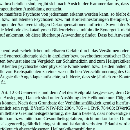
 wahrscheinlich sind, ergibt sich nach Ansicht der Kammer daraus, dass
rapeutischen Ausbildung gemacht.
ine manifeste Psychose von jedermann erkannt werden kann, so bleibt 
zw. mit latenten Psychosen bzw. mit Borderlinestörungen therapiert, 
gen der Sachverständigen Dekompensationen auftreten. Soweit der Sac
ie Methode des katathymen Bildererlebens, mithin die Synergetik nicht f
darauf ankommt, ob diese überhaupt Anwendung findet. Dass bei Anwen
chend wahrscheinlichen mittelbaren Gefahr durch das Versäumen oder Ve
 der Synergetiktherapie sich in ärztlicher bzw. psychotherapeutischer B
hten bewusst eine im Vergleich zur Schulmedizin und zum Heilpraktiker
er Klienten psychische oder physische Krankheiten bzw. Leiden hatten,
alle von Krebspatienten zu einer wesentlichen Ver-schlimmerung des G
Ängste die Angeklagte aufsuchte, schilderte, dass sie jährlich zur Kont
f.).
Art. 12 GG einerseits und dem Ziel des Heilpraktikergesetzes, dem Ge
n Auslegung. Danach sind unter Ausübung der Heilkunde nur Tätigkeite
n können. Nach dem Grundsatz der Verhältnismäßigkeit genügt hierfür
cheinlich sein (vgl. BVerfG NJW-RR 2004, 705 – 1 BvR 784/03; BVer
ittelbare Gesundheitsgefährdung, die darin besteht, dass notwendige är
nmittelbare bzw. mittelbare Gesundheitsgefahren, nicht um konkrete. 
s generell gefährlich eingestuft und ist damit verboten. Erlaubt wird
rfolgreich abgeschlossenen Heilpraktikerausbildung.