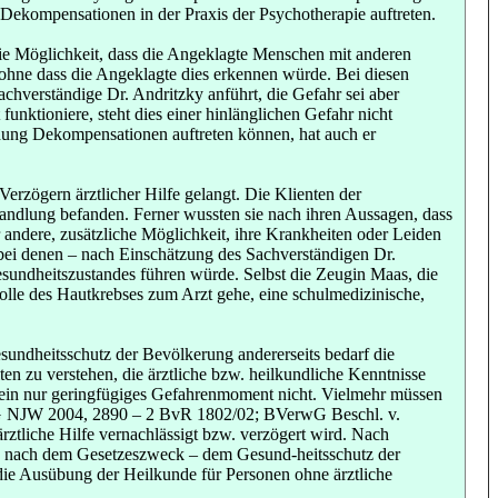
 Dekompensationen in der Praxis der Psychotherapie auftreten.
die Möglichkeit, dass die Angeklagte Menschen mit anderen
ohne dass die Angeklagte dies erkennen würde. Bei diesen
hverständige Dr. Andritzky anführt, die Gefahr sei aber
unktioniere, steht dies einer hinlänglichen Gefahr nicht
dung Dekompensationen auftreten können, hat auch er
rzögern ärztlicher Hilfe gelangt. Die Klienten der
ehandlung befanden. Ferner wussten sie nach ihren Aussagen, dass
 andere, zusätzliche Möglichkeit, ihre Krankheiten oder Leiden
 bei denen – nach Einschätzung des Sachverständigen Dr.
esundheitszustandes führen würde. Selbst die Zeugin Maas, die
rolle des Hautkrebses zum Arzt gehe, eine schulmedizinische,
sundheitsschutz der Bevölkerung andererseits bedarf die
n zu verstehen, die ärztliche bzw. heilkundliche Kenntnisse
 ein nur geringfügiges Gefahrenmoment nicht. Vielmehr müssen
fG NJW 2004, 2890 – 2 BvR 1802/02; BVerwG Beschl. v.
ztliche Hilfe vernachlässigt bzw. verzögert wird. Nach
Denn nach dem Gesetzeszweck – dem Gesund-heitsschutz der
 die Ausübung der Heilkunde für Personen ohne ärztliche