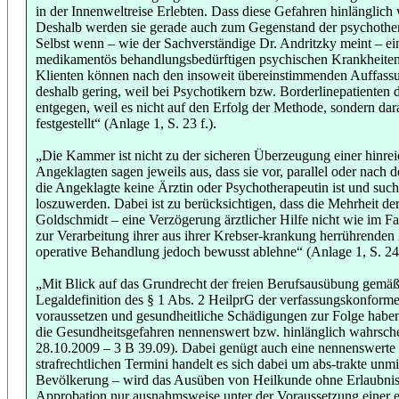
in der Innenweltreise Erlebten. Dass diese Gefahren hinlänglich
Deshalb werden sie gerade auch zum Gegenstand der psychothe
Selbst wenn – wie der Sachverständige Dr. Andritzky meint – e
medikamentös behandlungsbedürftigen psychischen Krankheiten b
Klienten können nach den insoweit übereinstimmenden Auffassun
deshalb gering, weil bei Psychotikern bzw. Borderlinepatienten d
entgegen, weil es nicht auf den Erfolg der Methode, sondern 
festgestellt“ (Anlage 1, S. 23 f.).
„Die Kammer ist nicht zu der sicheren Überzeugung einer hinrei
Angeklagten sagen jeweils aus, dass sie vor, parallel oder nach
die Angeklagte keine Ärztin oder Psychotherapeutin ist und suc
loszuwerden. Dabei ist zu berücksichtigen, dass die Mehrheit d
Goldschmidt – eine Verzögerung ärztlicher Hilfe nicht wie im F
zur Verarbeitung ihrer aus ihrer Krebser-krankung herrührenden 
operative Behandlung jedoch bewusst ablehne“ (Anlage 1, S. 24 
„Mit Blick auf das Grundrecht der freien Berufsausübung gemäß 
Legaldefinition des § 1 Abs. 2 HeilprG der verfassungskonforme
voraussetzen und gesundheitliche Schädigungen zur Folge habe
die Gesundheitsgefahren nennenswert bzw. hinlänglich wahrs
28.10.2009 – 3 B 39.09). Dabei genügt auch eine nennenswerte m
strafrechtlichen Termini handelt es sich dabei um abs-trakte u
Bevölkerung – wird das Ausüben von Heilkunde ohne Erlaubnis al
Approbation nur ausnahmsweise unter der Voraussetzung einer e