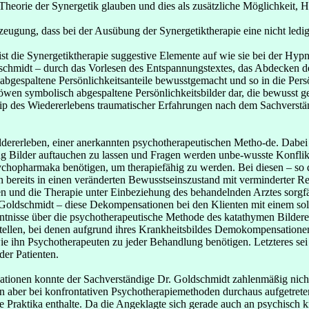
eorie der Synergetik glauben und dies als zusätzliche Möglichkeit, Hei
gung, dass bei der Ausübung der Synergetiktherapie eine nicht ledigl
 die Synergetiktherapie suggestive Elemente auf wie sie bei der Hypn
schmidt – durch das Vorlesen des Entspannungstextes, das Abdecken d
abgespaltene Persönlichkeitsanteile bewusstgemacht und so in die Persön
en symbolisch abgespaltene Persönlichkeitsbilder dar, die bewusst gem
zip des Wiedererlebens traumatischer Erfahrungen nach dem Sachverstä
dererleben, einer anerkannten psychotherapeutischen Metho-de. Dabei 
 Bilder auftauchen zu lassen und Fragen werden unbe-wusste Konflikt
 Psychopharmaka benötigen, um therapiefähig zu werden. Bei diesen – s
 bereits in einen veränderten Bewusstseinszustand mit verminderter R
n und die Therapie unter Einbeziehung des behandelnden Arztes sorgf
Goldschmidt – diese Dekompensationen bei den Klienten mit einem solc
ntnisse über die psychotherapeutische Methode des katathymen Bilderer
ustellen, bei denen aufgrund ihres Krankheitsbildes Demokompensatione
, wie ihn Psychotherapeuten zu jeder Behandlung benötigen. Letzteres s
er Patienten.
ionen konnte der Sachverständige Dr. Goldschmidt zahlenmäßig nicht g
aber bei konfrontativen Psychotherapiemethoden durchaus aufgetreten
he Praktika enthalte. Da die Angeklagte sich gerade auch an psychisc