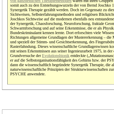
von ganzheitlichen Therapiemethoden
waren mit ihren Gruppen 
somit auch zu den Entstehungswurzeln der von Bernd Joschko 
Synergetik Therapie gezählt werden. Doch im Gegensatz zu dies
Sichtweisen, Selbsterfahrungsmethoden und religiösen Blickric
Joschkos Sichtweise auf die modernen ebenfalls neu entstanden
der Synergetik, Chaosforschung, Neuroforschung, fraktale Geom
Schwarmforschung und auf seine Erkenntnisse, die er als Physik
Bundeskriminalamt kennen lernte. Dort erforschten viele Wissens
Richtungen allgemeine Grundlagen der Mustererkennung – die M
und speziell der Stimm- und Gesichtserkennung, des Fingerabdr
Rasterfahndung. Dieses wissenschaftliche Grundlagenwissen ko
mit seinen Erkenntnissen aus seiner Ingenieurarbeit 1975, in der 
Grundversuche der
Evolutionsbionik
entdeckte („Mutationsmasch
er auf die Selbstorganisationsfähigkeit des Gehirns bzw. der P
dann die wissenschaftlich begründete Synergetik Therapie, die al
naturwissenschaftliche Prinzipien der Strukturwissenschaften zu
PSYCHE anwendete.